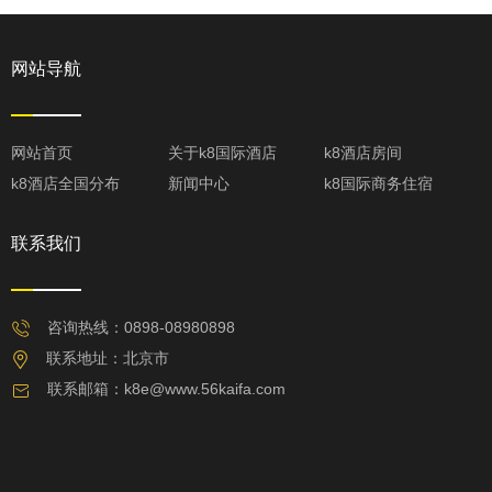
网站导航
网站首页
关于k8国际酒店
k8酒店房间
k8酒店全国分布
新闻中心
k8国际商务住宿
联系我们
咨询热线：0898-08980898
联系地址：北京市
联系邮箱：
k8e@www.56kaifa.com