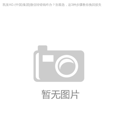
凯发AG·(中国)集团|微信转错钱咋办？别着急，这3种步骤教你挽回损失