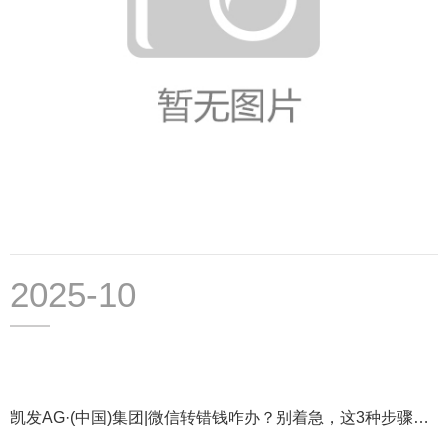
2025-10
凯发AG·(中国)集团|微信转错钱咋办？别着急，这3种步骤教
你挽回损失