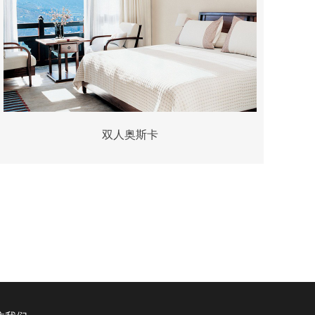
双人奥斯卡